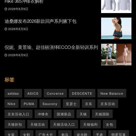
Hike 365冲锋衣解析
2026年8月9日
迪桑娜发布2026新款回声系列腋下包
2026年8月9日
倪妮、黄景瑜、赵佳丽演绎ECCO全新轻训系列
2026年8月9日
标签
adidas
ASICS
Converse
DESCENTE
New Balance
Nike
PUMA
Saucony
亚瑟士
京东
京东活动
京东活动入口
冲锋衣
国潮新品
天猫
天猫国际
天猫折扣
天猫活动
天猫活动入口
天猫福利
女包
女装
女鞋
广告大片
彪马
徒步鞋
手表
明星写真