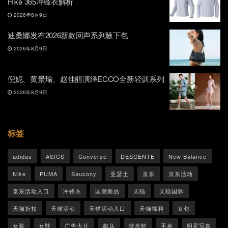
Hike 365冲锋衣解析
2026年8月9日
迪桑娜发布2026新款回声系列腋下包
2026年8月9日
倪妮、黄景瑜、赵佳丽演绎ECCO全新轻训系列
2026年8月9日
标签
adidas
ASICS
Converse
DESCENTE
New Balance
Nike
PUMA
Saucony
亚瑟士
京东
京东活动
京东活动入口
冲锋衣
国潮新品
天猫
天猫国际
天猫折扣
天猫活动
天猫活动入口
天猫福利
女包
女装
女鞋
广告大片
彪马
徒步鞋
手表
明星写真