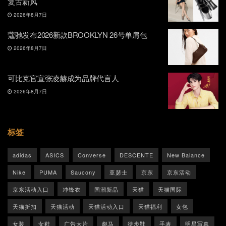
复古新风
2026年8月7日
蔻驰发布2026新款BROOKLYN 26号单肩包
2026年8月7日
可比克官宣张凌赫成为品牌代言人
2026年8月7日
标签
adidas
ASICS
Converse
DESCENTE
New Balance
Nike
PUMA
Saucony
亚瑟士
京东
京东活动
京东活动入口
冲锋衣
国潮新品
天猫
天猫国际
天猫折扣
天猫活动
天猫活动入口
天猫福利
女包
女装
女鞋
广告大片
彪马
徒步鞋
手表
明星写真