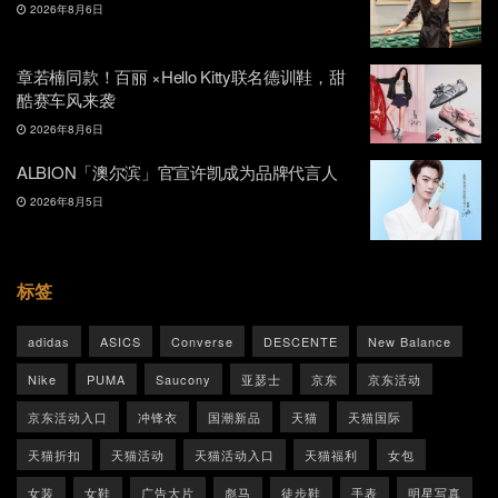
2026年8月6日
章若楠同款！百丽 ×Hello Kitty联名德训鞋，甜
酷赛车风来袭
2026年8月6日
ALBION「澳尔滨」官宣许凯成为品牌代言人
2026年8月5日
标签
adidas
ASICS
Converse
DESCENTE
New Balance
Nike
PUMA
Saucony
亚瑟士
京东
京东活动
京东活动入口
冲锋衣
国潮新品
天猫
天猫国际
天猫折扣
天猫活动
天猫活动入口
天猫福利
女包
女装
女鞋
广告大片
彪马
徒步鞋
手表
明星写真