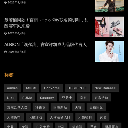
2026年8月6日
章若楠同款！百丽 ×Hello Kitty联名德训鞋，甜
酷赛车风来袭
2026年8月6日
ALBION「澳尔滨」官宣许凯成为品牌代言人
2026年8月5日
标签
adidas
ASICS
Converse
DESCENTE
New Balance
Nike
PUMA
Saucony
亚瑟士
京东
京东活动
京东活动入口
冲锋衣
国潮新品
天猫
天猫国际
天猫折扣
天猫活动
天猫活动入口
天猫福利
女包
女装
女鞋
广告大片
彪马
徒步鞋
手表
明星写真