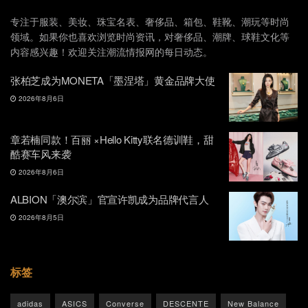
专注于服装、美妆、珠宝名表、奢侈品、箱包、鞋靴、潮玩等时尚
领域。如果你也喜欢浏览时尚资讯，对奢侈品、潮牌、球鞋文化等
内容感兴趣！欢迎关注潮流情报网的每日动态。
张柏芝成为MONETA「墨涅塔」黄金品牌大使
2026年8月6日
章若楠同款！百丽 ×Hello Kitty联名德训鞋，甜
酷赛车风来袭
2026年8月6日
ALBION「澳尔滨」官宣许凯成为品牌代言人
2026年8月5日
标签
adidas
ASICS
Converse
DESCENTE
New Balance