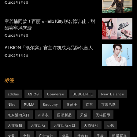
2026年8月6日
章若楠同款！百丽 ×Hello Kitty联名德训鞋，甜
酷赛车风来袭
2026年8月6日
ALBION「澳尔滨」官宣许凯成为品牌代言人
2026年8月5日
标签
adidas
ASICS
Converse
DESCENTE
New Balance
Nike
PUMA
Saucony
亚瑟士
京东
京东活动
京东活动入口
冲锋衣
国潮新品
天猫
天猫国际
天猫折扣
天猫活动
天猫活动入口
天猫福利
女包
女装
女鞋
广告大片
彪马
徒步鞋
手表
明星写真