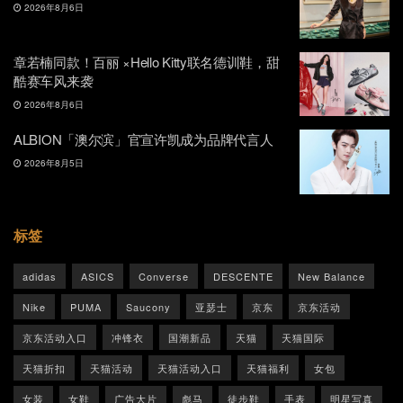
2026年8月6日
章若楠同款！百丽 ×Hello Kitty联名德训鞋，甜
酷赛车风来袭
2026年8月6日
ALBION「澳尔滨」官宣许凯成为品牌代言人
2026年8月5日
标签
adidas
ASICS
Converse
DESCENTE
New Balance
Nike
PUMA
Saucony
亚瑟士
京东
京东活动
京东活动入口
冲锋衣
国潮新品
天猫
天猫国际
天猫折扣
天猫活动
天猫活动入口
天猫福利
女包
女装
女鞋
广告大片
彪马
徒步鞋
手表
明星写真