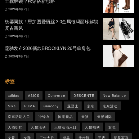
士靴解锁早秋穿搭新思路
2026年8月7日
杨幂同款！思加图爱丽丝 3.0金属银玛丽珍解锁
复古新风
2026年8月7日
蔻驰发布2026新款BROOKLYN 26号单肩包
2026年8月7日
标签
adidas
ASICS
Converse
DESCENTE
New Balance
Nike
PUMA
Saucony
亚瑟士
京东
京东活动
京东活动入口
冲锋衣
国潮新品
天猫
天猫国际
天猫折扣
天猫活动
天猫活动入口
天猫福利
女包
女装
女鞋
广告大片
彪马
徒步鞋
手表
明星写真