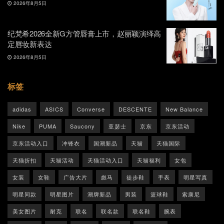
2026年8月5日
纪梵希2026全新G方管唇膏上市，赵丽颖演绎高
定唇妆新表达
2026年8月5日
标签
adidas
ASICS
Converse
DESCENTE
New Balance
Nike
PUMA
Saucony
亚瑟士
京东
京东活动
京东活动入口
冲锋衣
国潮新品
天猫
天猫国际
天猫折扣
天猫活动
天猫活动入口
天猫福利
女包
女装
女鞋
广告大片
彪马
徒步鞋
手表
明星写真
明星同款
明星图片
潮牌新品
男装
篮球鞋
索康尼
美女图片
耐克
联名
联名款
联名鞋
腕表