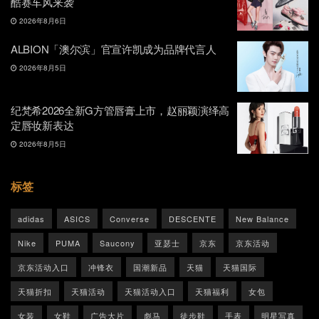
酷赛车风来袭
2026年8月6日
ALBION「澳尔滨」官宣许凯成为品牌代言人
2026年8月5日
纪梵希2026全新G方管唇膏上市，赵丽颖演绎高
定唇妆新表达
2026年8月5日
标签
adidas
ASICS
Converse
DESCENTE
New Balance
Nike
PUMA
Saucony
亚瑟士
京东
京东活动
京东活动入口
冲锋衣
国潮新品
天猫
天猫国际
天猫折扣
天猫活动
天猫活动入口
天猫福利
女包
女装
女鞋
广告大片
彪马
徒步鞋
手表
明星写真