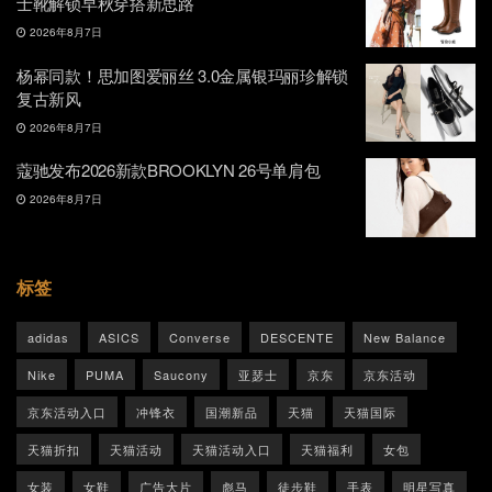
士靴解锁早秋穿搭新思路
2026年8月7日
杨幂同款！思加图爱丽丝 3.0金属银玛丽珍解锁
复古新风
2026年8月7日
蔻驰发布2026新款BROOKLYN 26号单肩包
2026年8月7日
标签
adidas
ASICS
Converse
DESCENTE
New Balance
Nike
PUMA
Saucony
亚瑟士
京东
京东活动
京东活动入口
冲锋衣
国潮新品
天猫
天猫国际
天猫折扣
天猫活动
天猫活动入口
天猫福利
女包
女装
女鞋
广告大片
彪马
徒步鞋
手表
明星写真