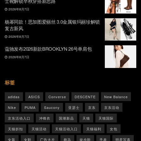
士靴解锁早秋穿搭新思路
2026年8月7日
杨幂同款！思加图爱丽丝 3.0金属银玛丽珍解锁
复古新风
2026年8月7日
蔻驰发布2026新款BROOKLYN 26号单肩包
2026年8月7日
标签
adidas
ASICS
Converse
DESCENTE
New Balance
Nike
PUMA
Saucony
亚瑟士
京东
京东活动
京东活动入口
冲锋衣
国潮新品
天猫
天猫国际
天猫折扣
天猫活动
天猫活动入口
天猫福利
女包
女装
女鞋
广告大片
彪马
徒步鞋
手表
明星写真