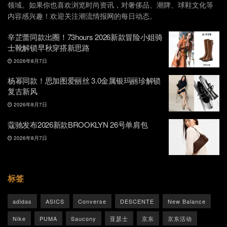
领域。如果你也喜欢浏览时尚资讯，对奢侈品、潮牌、球鞋文化等
内容感兴趣！欢迎关注潮流情报网的每日动态。
辛芷蕾同款出圈！73hours 2026新款冒险小姐骑
士靴解锁早秋穿搭新思路
2026年8月7日
杨幂同款！思加图爱丽丝 3.0金属银玛丽珍解锁
复古新风
2026年8月7日
蔻驰发布2026新款BROOKLYN 26号单肩包
2026年8月7日
标签
adidas
ASICS
Converse
DESCENTE
New Balance
Nike
PUMA
Saucony
亚瑟士
京东
京东活动