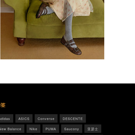
标签
adidas
ASICS
Converse
DESCENTE
New Balance
Nike
PUMA
Saucony
亚瑟士