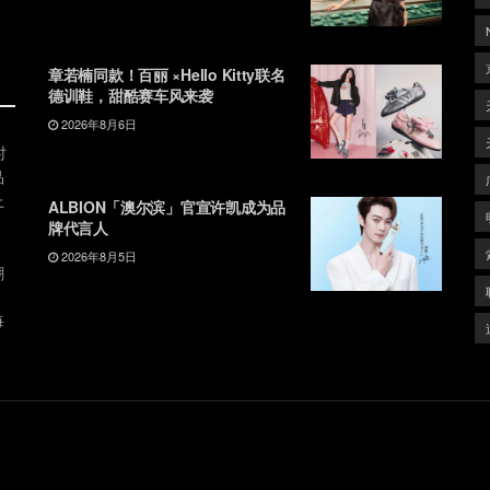
章若楠同款！百丽 ×Hello Kitty联名
德训鞋，甜酷赛车风来袭
2026年8月6日
时
品
上
ALBION「澳尔滨」官宣许凯成为品
牌代言人
2026年8月5日
潮
、
每