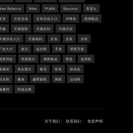
New Balance
Nike
PUMA
Saucony
亚瑟士
京东
京东活动
京东活动入口
冲锋衣
国潮新品
天猫
天猫国际
天猫折扣
天猫活动
天猫活动入口
天猫福利
女包
女装
女鞋
广告大片
彪马
徒步鞋
手表
明星写真
明星同款
明星图片
潮牌新品
男装
篮球鞋
索康尼
美女图片
耐克
联名
联名款
联名鞋
腕表
越野跑鞋
跑鞋
运动鞋
迪桑特
阿迪达斯
关于我们
联系我们
免责声明