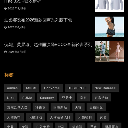
Hike 365冲锋衣解析
2026年8月9日
迪桑娜发布2026新款回声系列腋下包
2026年8月9日
倪妮、黄景瑜、赵佳丽演绎ECCO全新轻训系列
2026年8月9日
标签
adidas
ASICS
Converse
DESCENTE
New Balance
Nike
PUMA
Saucony
亚瑟士
京东
京东活动
京东活动入口
冲锋衣
国潮新品
天猫
天猫国际
天猫折扣
天猫活动
天猫活动入口
天猫福利
女包
女装
女鞋
广告大片
彪马
徒步鞋
手表
明星写真