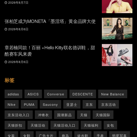
2026年8月7日
张柏芝成为MONETA「墨涅塔」黄金品牌大使
2026年8月6日
章若楠同款！百丽 ×Hello Kitty联名德训鞋，甜
酷赛车风来袭
2026年8月6日
标签
adidas
ASICS
Converse
DESCENTE
New Balance
Nike
PUMA
Saucony
亚瑟士
京东
京东活动
京东活动入口
冲锋衣
国潮新品
天猫
天猫国际
天猫折扣
天猫活动
天猫活动入口
天猫福利
女包
女装
女鞋
广告大片
彪马
徒步鞋
手表
明星写真