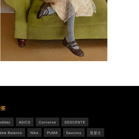
标签
adidas
ASICS
Converse
DESCENTE
New Balance
Nike
PUMA
Saucony
亚瑟士