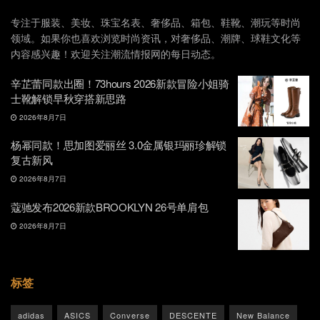
专注于服装、美妆、珠宝名表、奢侈品、箱包、鞋靴、潮玩等时尚
领域。如果你也喜欢浏览时尚资讯，对奢侈品、潮牌、球鞋文化等
内容感兴趣！欢迎关注潮流情报网的每日动态。
辛芷蕾同款出圈！73hours 2026新款冒险小姐骑
士靴解锁早秋穿搭新思路
2026年8月7日
杨幂同款！思加图爱丽丝 3.0金属银玛丽珍解锁
复古新风
2026年8月7日
蔻驰发布2026新款BROOKLYN 26号单肩包
2026年8月7日
标签
adidas
ASICS
Converse
DESCENTE
New Balance