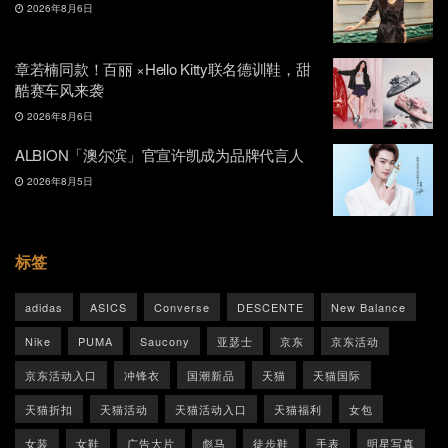
2026年8月6日
章若楠同款！百丽 ×Hello Kitty联名德训鞋，甜
酷赛车风来袭
2026年8月6日
ALBION「澳尔滨」官宣许凯成为品牌代言人
2026年8月5日
标签
adidas
ASICS
Converse
DESCENTE
New Balance
Nike
PUMA
Saucony
亚瑟士
京东
京东活动
京东活动入口
冲锋衣
国潮新品
天猫
天猫国际
天猫折扣
天猫活动
天猫活动入口
天猫福利
女包
女装
女鞋
广告大片
彪马
徒步鞋
手表
明星写真