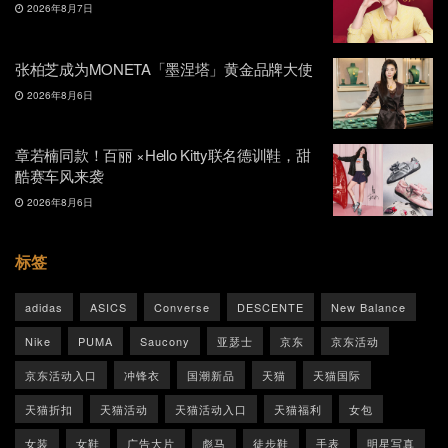
2026年8月7日
张柏芝成为MONETA「墨涅塔」黄金品牌大使
2026年8月6日
章若楠同款！百丽 ×Hello Kitty联名德训鞋，甜
酷赛车风来袭
2026年8月6日
标签
adidas
ASICS
Converse
DESCENTE
New Balance
Nike
PUMA
Saucony
亚瑟士
京东
京东活动
京东活动入口
冲锋衣
国潮新品
天猫
天猫国际
天猫折扣
天猫活动
天猫活动入口
天猫福利
女包
女装
女鞋
广告大片
彪马
徒步鞋
手表
明星写真