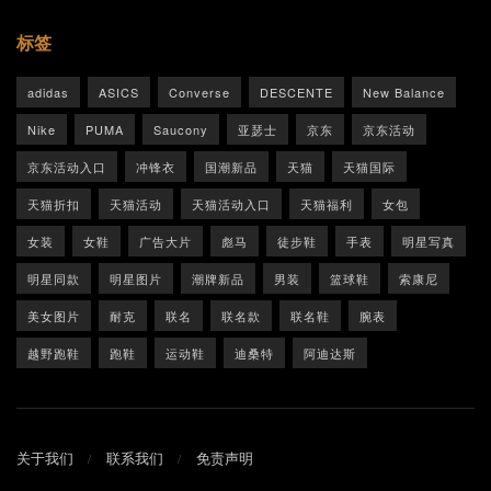
标签
adidas
ASICS
Converse
DESCENTE
New Balance
Nike
PUMA
Saucony
亚瑟士
京东
京东活动
京东活动入口
冲锋衣
国潮新品
天猫
天猫国际
天猫折扣
天猫活动
天猫活动入口
天猫福利
女包
女装
女鞋
广告大片
彪马
徒步鞋
手表
明星写真
明星同款
明星图片
潮牌新品
男装
篮球鞋
索康尼
美女图片
耐克
联名
联名款
联名鞋
腕表
越野跑鞋
跑鞋
运动鞋
迪桑特
阿迪达斯
关于我们
联系我们
免责声明