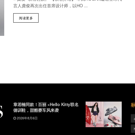
言人龚俊再次出任首席设计师，以HO ...
阅读更多
章若楠同款！百丽 ×Hello Kitty联名
德训鞋，甜酷赛车风来袭
2026年8月6日