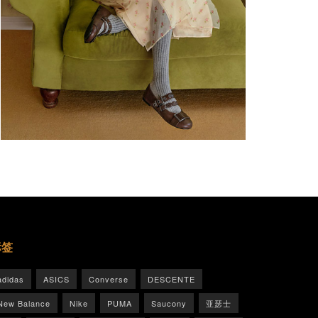
标签
adidas
ASICS
Converse
DESCENTE
New Balance
Nike
PUMA
Saucony
亚瑟士