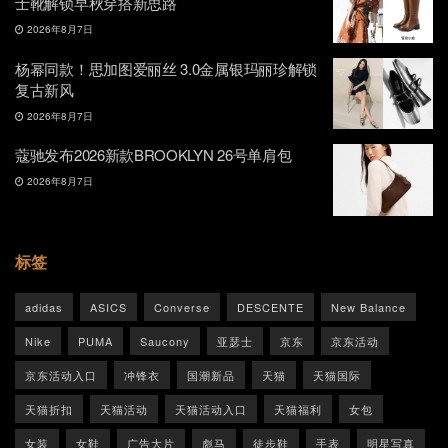
士靴解锁早秋穿搭新思路
2026年8月7日
杨幂同款！思加图爱丽丝 3.0金属银玛丽珍解锁
复古新风
2026年8月7日
蔻驰发布2026新款BROOKLYN 26号单肩包
2026年8月7日
标签
adidas
ASICS
Converse
DESCENTE
New Balance
Nike
PUMA
Saucony
亚瑟士
京东
京东活动
京东活动入口
冲锋衣
国潮新品
天猫
天猫国际
天猫折扣
天猫活动
天猫活动入口
天猫福利
女包
女装
女鞋
广告大片
彪马
徒步鞋
手表
明星写真