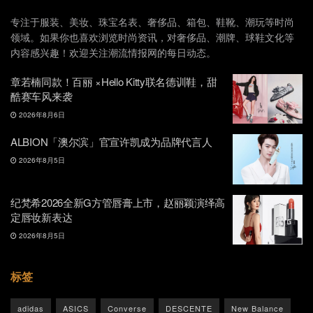
专注于服装、美妆、珠宝名表、奢侈品、箱包、鞋靴、潮玩等时尚
领域。如果你也喜欢浏览时尚资讯，对奢侈品、潮牌、球鞋文化等
内容感兴趣！欢迎关注潮流情报网的每日动态。
章若楠同款！百丽 ×Hello Kitty联名德训鞋，甜
酷赛车风来袭
2026年8月6日
ALBION「澳尔滨」官宣许凯成为品牌代言人
2026年8月5日
纪梵希2026全新G方管唇膏上市，赵丽颖演绎高
定唇妆新表达
2026年8月5日
标签
adidas
ASICS
Converse
DESCENTE
New Balance