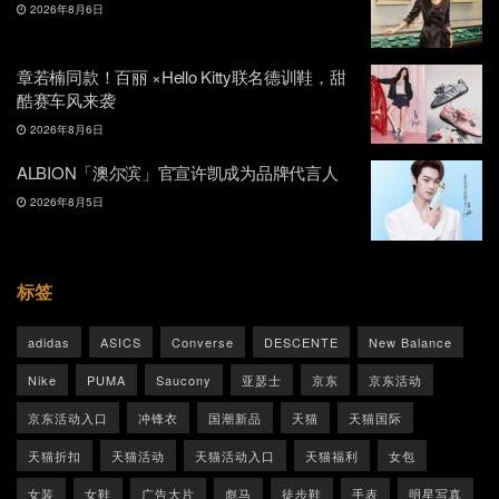
2026年8月6日
章若楠同款！百丽 ×Hello Kitty联名德训鞋，甜
酷赛车风来袭
2026年8月6日
ALBION「澳尔滨」官宣许凯成为品牌代言人
2026年8月5日
标签
adidas
ASICS
Converse
DESCENTE
New Balance
Nike
PUMA
Saucony
亚瑟士
京东
京东活动
京东活动入口
冲锋衣
国潮新品
天猫
天猫国际
天猫折扣
天猫活动
天猫活动入口
天猫福利
女包
女装
女鞋
广告大片
彪马
徒步鞋
手表
明星写真