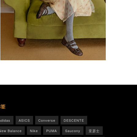
标签
adidas
ASICS
Converse
DESCENTE
New Balance
Nike
PUMA
Saucony
亚瑟士