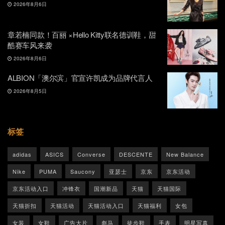
2026年8月6日
章若楠同款！百丽 ×Hello Kitty联名德训鞋，甜
酷赛车风来袭
2026年8月6日
ALBION「澳尔滨」官宣许凯成为品牌代言人
2026年8月5日
标签
adidas
ASICS
Converse
DESCENTE
New Balance
Nike
PUMA
Saucony
亚瑟士
京东
京东活动
京东活动入口
冲锋衣
国潮新品
天猫
天猫国际
天猫折扣
天猫活动
天猫活动入口
天猫福利
女包
女装
女鞋
广告大片
彪马
徒步鞋
手表
明星写真