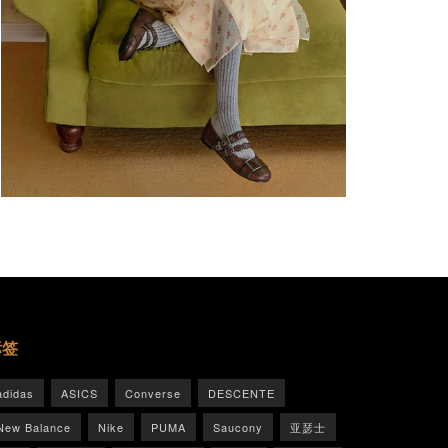
标签
adidas
ASICS
Converse
DESCENTE
New Balance
Nike
PUMA
Saucony
亚瑟士