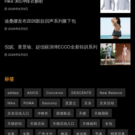
Hike 365冲锋衣解析
2026年8月9日
迪桑娜发布2026新款回声系列腋下包
2026年8月9日
倪妮、黄景瑜、赵佳丽演绎ECCO全新轻训系列
2026年8月9日
标签
adidas
ASICS
Converse
DESCENTE
New Balance
Nike
PUMA
Saucony
亚瑟士
京东
京东活动
京东活动入口
冲锋衣
国潮新品
天猫
天猫国际
天猫折扣
天猫活动
天猫活动入口
天猫福利
女包
女装
女鞋
广告大片
彪马
徒步鞋
手表
明星写真