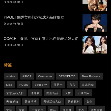
2026年8月8日
PIAGET伯爵官宣郝熠然成为品牌挚友
2026年8月8日
COACH「蔻驰」官宣孔雪儿出任腕表品牌大使
2026年8月8日
标签
adidas
ASICS
Converse
DESCENTE
New Balance
Nike
PUMA
Saucony
亚瑟士
京东
京东活动
京东活动入口
冲锋衣
国潮新品
天猫
天猫国际
天猫折扣
天猫活动
天猫活动入口
天猫福利
女包
女装
女鞋
广告大片
彪马
徒步鞋
手表
明星写真