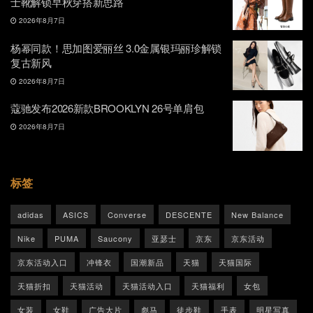
士靴解锁早秋穿搭新思路
2026年8月7日
杨幂同款！思加图爱丽丝 3.0金属银玛丽珍解锁
复古新风
2026年8月7日
蔻驰发布2026新款BROOKLYN 26号单肩包
2026年8月7日
标签
adidas
ASICS
Converse
DESCENTE
New Balance
Nike
PUMA
Saucony
亚瑟士
京东
京东活动
京东活动入口
冲锋衣
国潮新品
天猫
天猫国际
天猫折扣
天猫活动
天猫活动入口
天猫福利
女包
女装
女鞋
广告大片
彪马
徒步鞋
手表
明星写真