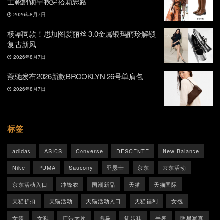
士靴解锁早秋穿搭新思路
2026年8月7日
杨幂同款！思加图爱丽丝 3.0金属银玛丽珍解锁
复古新风
2026年8月7日
蔻驰发布2026新款BROOKLYN 26号单肩包
2026年8月7日
标签
adidas
ASICS
Converse
DESCENTE
New Balance
Nike
PUMA
Saucony
亚瑟士
京东
京东活动
京东活动入口
冲锋衣
国潮新品
天猫
天猫国际
天猫折扣
天猫活动
天猫活动入口
天猫福利
女包
女装
女鞋
广告大片
彪马
徒步鞋
手表
明星写真