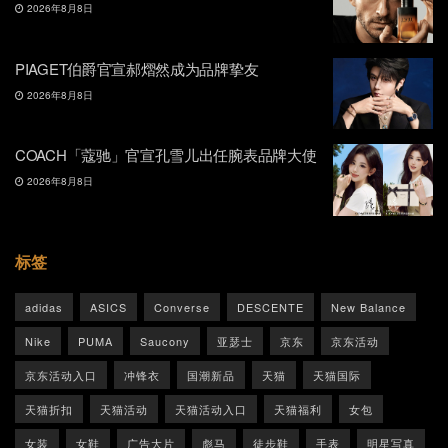
2026年8月8日
PIAGET伯爵官宣郝熠然成为品牌挚友
2026年8月8日
COACH「蔻驰」官宣孔雪儿出任腕表品牌大使
2026年8月8日
标签
adidas
ASICS
Converse
DESCENTE
New Balance
Nike
PUMA
Saucony
亚瑟士
京东
京东活动
京东活动入口
冲锋衣
国潮新品
天猫
天猫国际
天猫折扣
天猫活动
天猫活动入口
天猫福利
女包
女装
女鞋
广告大片
彪马
徒步鞋
手表
明星写真