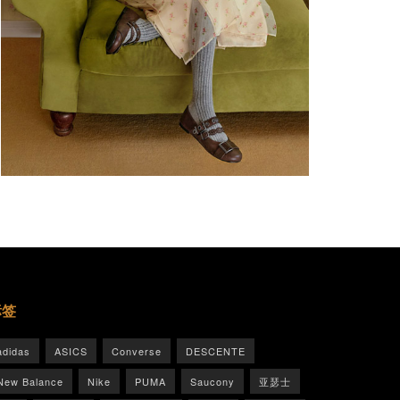
标签
adidas
ASICS
Converse
DESCENTE
New Balance
Nike
PUMA
Saucony
亚瑟士