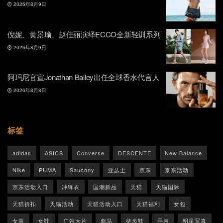
2026年8月9日
倪妮、黄景瑜、赵佳丽演绎ECCO全新轻训系列
2026年8月9日
阿玛尼官宣Jonathan Bailey出任全球香水代言人
2026年8月8日
标签
adidas
ASICS
Converse
DESCENTE
New Balance
Nike
PUMA
Saucony
亚瑟士
京东
京东活动
京东活动入口
冲锋衣
国潮新品
天猫
天猫国际
天猫折扣
天猫活动
天猫活动入口
天猫福利
女包
女装
女鞋
广告大片
彪马
徒步鞋
手表
明星写真