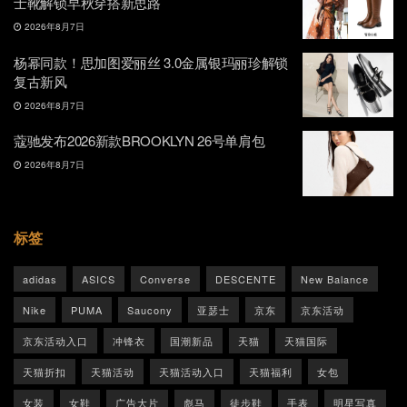
士靴解锁早秋穿搭新思路
2026年8月7日
杨幂同款！思加图爱丽丝 3.0金属银玛丽珍解锁
复古新风
2026年8月7日
蔻驰发布2026新款BROOKLYN 26号单肩包
2026年8月7日
标签
adidas
ASICS
Converse
DESCENTE
New Balance
Nike
PUMA
Saucony
亚瑟士
京东
京东活动
京东活动入口
冲锋衣
国潮新品
天猫
天猫国际
天猫折扣
天猫活动
天猫活动入口
天猫福利
女包
女装
女鞋
广告大片
彪马
徒步鞋
手表
明星写真