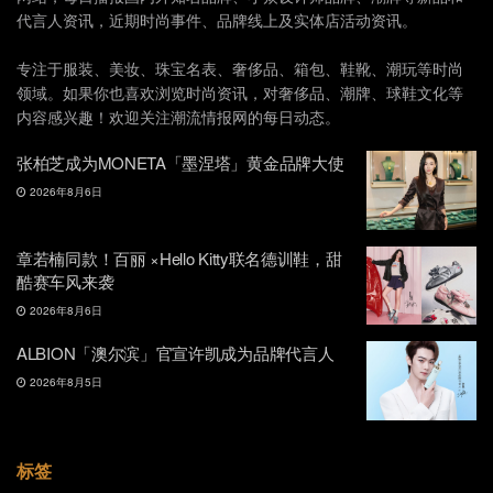
代言人资讯，近期时尚事件、品牌线上及实体店活动资讯。
专注于服装、美妆、珠宝名表、奢侈品、箱包、鞋靴、潮玩等时尚
领域。如果你也喜欢浏览时尚资讯，对奢侈品、潮牌、球鞋文化等
内容感兴趣！欢迎关注潮流情报网的每日动态。
张柏芝成为MONETA「墨涅塔」黄金品牌大使
2026年8月6日
章若楠同款！百丽 ×Hello Kitty联名德训鞋，甜
酷赛车风来袭
2026年8月6日
ALBION「澳尔滨」官宣许凯成为品牌代言人
2026年8月5日
标签