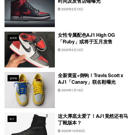
时间及发售店铺曝光
2025年2月13日
女性专属配色AJ1 High OG
篮球鞋
「Ruby」或将于五月发售
2025年2月12日
全新黄蓝+倒钩！Travis Scott x
篮球鞋
AJ1「Canary」联名鞋曝光
2024年1月15日
这大厚底太爱了！AJ1竟然还有马
鞋子
丁靴版本？
2023年10月30日