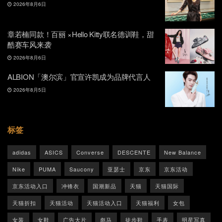
2026年8月6日
章若楠同款！百丽 ×Hello Kitty联名德训鞋，甜
酷赛车风来袭
2026年8月6日
ALBION「澳尔滨」官宣许凯成为品牌代言人
2026年8月5日
标签
adidas
ASICS
Converse
DESCENTE
New Balance
Nike
PUMA
Saucony
亚瑟士
京东
京东活动
京东活动入口
冲锋衣
国潮新品
天猫
天猫国际
天猫折扣
天猫活动
天猫活动入口
天猫福利
女包
女装
女鞋
广告大片
彪马
徒步鞋
手表
明星写真