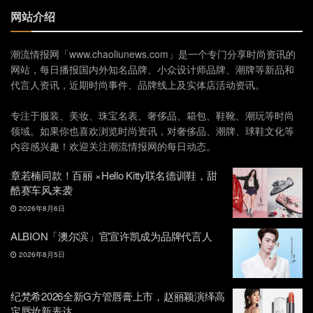
网站介绍
潮流情报网「www.chaoliunews.com」是一个专门分享时尚资讯的
网站，每日播报国内外知名品牌、小众设计师品牌、潮牌等新品和
代言人资讯，近期时尚事件、品牌线上及实体店活动资讯。
专注于服装、美妆、珠宝名表、奢侈品、箱包、鞋靴、潮玩等时尚
领域。如果你也喜欢浏览时尚资讯，对奢侈品、潮牌、球鞋文化等
内容感兴趣！欢迎关注潮流情报网的每日动态。
章若楠同款！百丽 ×Hello Kitty联名德训鞋，甜
酷赛车风来袭
2026年8月6日
ALBION「澳尔滨」官宣许凯成为品牌代言人
2026年8月5日
纪梵希2026全新G方管唇膏上市，赵丽颖演绎高
定唇妆新表达