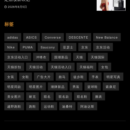
2026年8月5日
标签
adidas
ASICS
Converse
DESCENTE
New Balance
Nike
PUMA
Saucony
亚瑟士
京东
京东活动
京东活动入口
冲锋衣
国潮新品
天猫
天猫国际
天猫折扣
天猫活动
天猫活动入口
天猫福利
女包
女装
女鞋
广告大片
彪马
徒步鞋
手表
明星写真
明星同款
明星图片
潮牌新品
男装
篮球鞋
索康尼
美女图片
耐克
联名
联名款
联名鞋
腕表
越野跑鞋
跑鞋
运动鞋
迪桑特
阿迪达斯