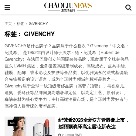
主页
标签
GIVENCHY
标签：
GIVENCHY
GIVENCHY是什么牌子？品牌属于什么档次？Givenchy「中文名：
纪梵希」 是1952年由设计师于贝尔・德・纪梵希（Hubert de
Givenchy）在法国巴黎创立的国际奢侈品牌，现隶属于全球奢侈品
巨头 LVMH 集团，业务覆盖高级定制成衣、高级成衣、皮具手袋、
鞋履、配饰、香水彩妆及护肤等全品类，以优雅隽永的法式基调融
合先锋叛逆的设计语言，成为全球时尚领域的标杆品牌之一。
Givenchy属于全球一线顶级奢侈品牌（高奢 / 顶奢），与香奈儿、
迪奥、爱马仕等品牌同属高端奢华定位，以高定工艺、原创设计、
稀缺奢材为核心竞争力，主打高端消费市场，是全球时尚爱好者与
高净值人群青睐的奢华品牌。
纪梵希2026全新G方管唇膏上市，
妆容
赵丽颖演绎高定唇妆新表达
2026年8月5日