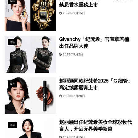
妆容
禁忌香水重磅上市
2026年1月15日
Givenchy「纪梵希」官宣章若楠
活动
出任品牌大使
2025年9月2日
赵丽颖同款纪梵希2025「G 细管」
妆容
高定绒雾唇膏上市
2025年7月28日
赵丽颖出任纪梵希美妆全球彩妆代
活动
言人，开启无界美学新篇
2025年7月15日