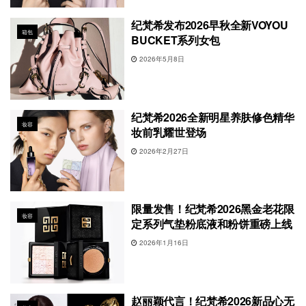
纪梵希发布2026早秋全新VOYOU
箱包
BUCKET系列女包
2026年5月8日
纪梵希2026全新明星养肤修色精华
妆容
妆前乳耀世登场
2026年2月27日
限量发售！纪梵希2026黑金老花限
妆容
定系列气垫粉底液和粉饼重磅上线
2026年1月16日
赵丽颖代言！纪梵希2026新品心无