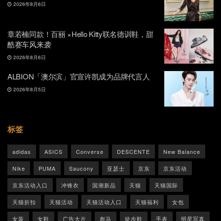
2026年8月6日
章若楠同款！百丽 ×Hello Kitty联名德训鞋，甜
酷赛车风来袭
2026年8月6日
ALBION「澳尔滨」官宣许凯成为品牌代言人
2026年8月5日
标签
adidas
ASICS
Converse
DESCENTE
New Balance
Nike
PUMA
Saucony
亚瑟士
京东
京东活动
京东活动入口
冲锋衣
国潮新品
天猫
天猫国际
天猫折扣
天猫活动
天猫活动入口
天猫福利
女包
女装
女鞋
广告大片
彪马
徒步鞋
手表
明星写真