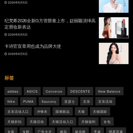
2026年8月5日
纪梵希2026全新G方管唇膏上市，赵丽颖演绎高
定唇妆新表达
2026年8月5日
卡诗官宣章周也成为品牌大使
2026年8月5日
标签
adidas
ASICS
Converse
DESCENTE
New Balance
Nike
PUMA
Saucony
亚瑟士
京东
京东活动
京东活动入口
冲锋衣
国潮新品
天猫
天猫国际
天猫折扣
天猫活动
天猫活动入口
天猫福利
女包
女装
女鞋
广告大片
彪马
徒步鞋
手表
明星写真