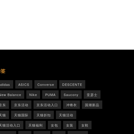
标签
adidas
ASICS
Converse
DESCENTE
New Balance
Nike
PUMA
Saucony
亚瑟士
京东
京东活动
京东活动入口
冲锋衣
国潮新品
天猫
天猫国际
天猫折扣
天猫活动
天猫活动入口
天猫福利
女包
女装
女鞋