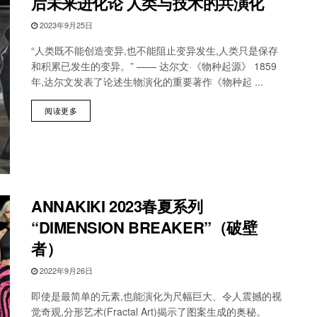
后未来进化论 人类与技术的共演化
2023年9月25日
“人类既不能创造变异,也不能阻止变异发生,人类只是保存
和积累已发生的变异。” —— 达尔文·《物种起源》 1859
年,达尔文发表了论述生物演化的重要著作《物种起 ...
阅读更多
ANNAKIKI 2023春夏系列
“DIMENSION BREAKER”（破壁
者）
2022年9月26日
即使是最简单的元素,也能演化为尺幅巨大、令人震撼的视
觉奇观,分形艺术(Fractal Art)揭示了图案生成的奥秘。