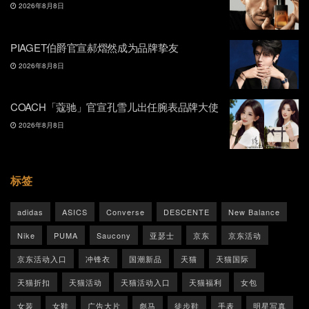
2026年8月8日
PIAGET伯爵官宣郝熠然成为品牌挚友
2026年8月8日
COACH「蔻驰」官宣孔雪儿出任腕表品牌大使
2026年8月8日
标签
adidas
ASICS
Converse
DESCENTE
New Balance
Nike
PUMA
Saucony
亚瑟士
京东
京东活动
京东活动入口
冲锋衣
国潮新品
天猫
天猫国际
天猫折扣
天猫活动
天猫活动入口
天猫福利
女包
女装
女鞋
广告大片
彪马
徒步鞋
手表
明星写真