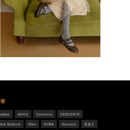
标签
adidas
ASICS
Converse
DESCENTE
New Balance
Nike
PUMA
Saucony
亚瑟士