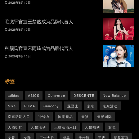
2026年8月10日
毛戈平官宣王楚然成为品牌代言人
2026年8月10日
科颜氏官宣宋雨琦成为品牌代言人
2026年8月10日
标签
adidas
ASICS
Converse
DESCENTE
New Balance
Nike
PUMA
Saucony
亚瑟士
京东
京东活动
京东活动入口
冲锋衣
国潮新品
天猫
天猫国际
天猫折扣
天猫活动
天猫活动入口
天猫福利
女包
女装
女鞋
广告大片
彪马
徒步鞋
手表
明星写真