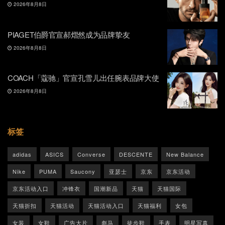
2026年8月8日
PIAGET伯爵官宣郝熠然成为品牌挚友
2026年8月8日
COACH「蔻驰」官宣孔雪儿出任腕表品牌大使
2026年8月8日
标签
adidas
ASICS
Converse
DESCENTE
New Balance
Nike
PUMA
Saucony
亚瑟士
京东
京东活动
京东活动入口
冲锋衣
国潮新品
天猫
天猫国际
天猫折扣
天猫活动
天猫活动入口
天猫福利
女包
女装
女鞋
广告大片
彪马
徒步鞋
手表
明星写真