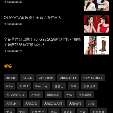
2026年8月8日
OLAY官宣宋茜成为全新品牌代言人
2026年8月8日
辛芷蕾同款出圈！73hours 2026新款冒险小姐骑
士靴解锁早秋穿搭新思路
2026年8月7日
标签
adidas
ASICS
Converse
DESCENTE
New Balance
Nike
PUMA
Saucony
亚瑟士
京东
京东活动
京东活动入口
冲锋衣
国潮新品
天猫
天猫国际
天猫折扣
天猫活动
天猫活动入口
天猫福利
女包
女装
女鞋
广告大片
彪马
徒步鞋
手表
明星写真